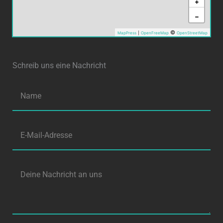
+
−
©
MapPress
|
OpenFreeMap
OpenStreetMap
Schreib uns eine Nachricht